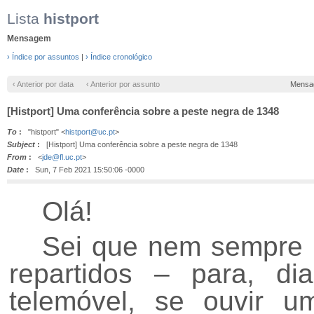
Lista
histport
Mensagem
› Índice por assuntos
|
› Índice cronológico
‹ Anterior por data
‹ Anterior por assunto
Mensa
[Histport] Uma conferência sobre a peste negra de 1348
To
:
"histport" <
histport@uc.pt
>
Subject
:
[Histport] Uma conferência sobre a peste negra de 1348
From
:
<
jde@fl.uc.pt
>
Date
:
Sun, 7 Feb 2021 15:50:06 -0000
Olá!
Sei que nem sempre 
repartidos – para, d
telemóvel, se ouvir u