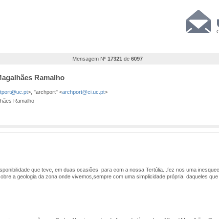
Mensagem Nº
17321
de
6097
 Magalhães Ramalho
stport@uc.pt
>, "archport" <
archport@ci.uc.pt
>
lhães Ramalho
onibilidade que teve, em duas ocasiões para com a nossa Tertúlia...fez nos uma inesquec
 sobre a geologia da zona onde vivemos,sempre com uma simplicidade própria daqueles qu