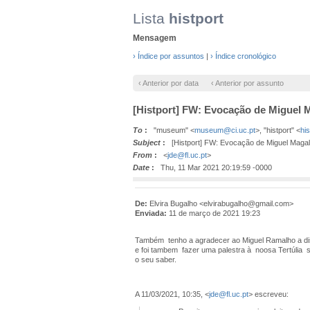
Lista
histport
Mensagem
› Índice por assuntos
|
› Índice cronológico
‹ Anterior por data
‹ Anterior por assunto
[Histport] FW: Evocação de Miguel
To
:
"museum" <
museum@ci.uc.pt
>, "histport" <
hi
Subject
:
[Histport] FW: Evocação de Miguel Maga
From
:
<
jde@fl.uc.pt
>
Date
:
Thu, 11 Mar 2021 20:19:59 -0000
De:
Elvira Bugalho <elvirabugalho@gmail.com>
Enviada:
11 de março de 2021 19:23
Também tenho a agradecer ao Miguel Ramalho a disp
e foi tambem fazer uma palestra à noosa Tertúlia
o seu saber.
A 11/03/2021, 10:35, <
jde@fl.uc.pt
> escreveu: