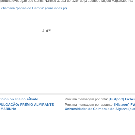
 oportuna evocação que Carlos Narciso acaba de fazer do já saudoso Miguel Magalhães Ram
chamava "página de História" (duaslinhas.pt)
’E.
 Colon on line no sábado
Próxima mensagem por data:
[Histport] Fiche
 DIVULGAÇÃO: PRÉMIO ALMIRANTE
Próxima mensagem por assunto:
[Histport] FW
E MARINHA
Universidades de Coimbra e do Algarve (ou