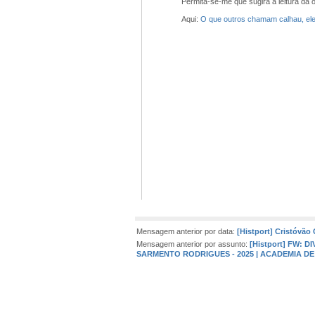
Permita-se-me que sugira a leitura da
Aqui:
O que outros chamam calhau, ele 
J. d
Mensagem anterior por data:
[Histport] Cristóvão
Mensagem anterior por assunto:
[Histport] FW:
SARMENTO RODRIGUES - 2025 | ACADEMIA D