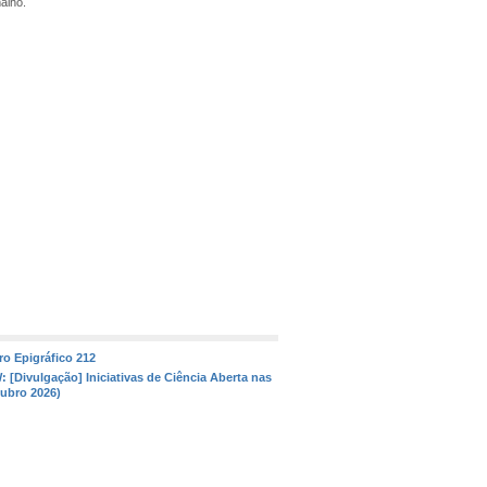
alho.
iro Epigráfico 212
: [Divulgação] Iniciativas de Ciência Aberta nas
tubro 2026)