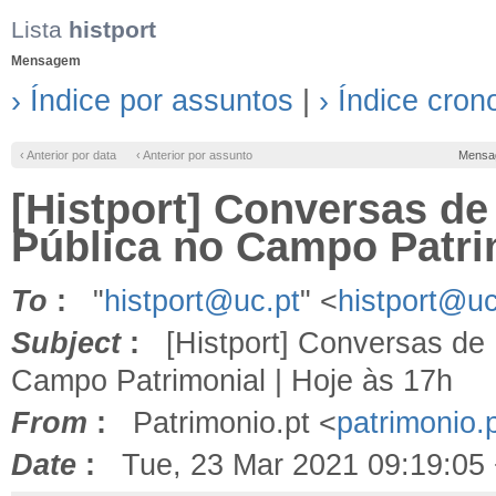
Lista
histport
Mensagem
› Índice por assuntos
|
› Índice cron
‹ Anterior por data
‹ Anterior por assunto
Mensa
[Histport] Conversas de 
Pública no Campo Patrim
To
:
"
histport@uc.pt
" <
histport@uc
Subject
:
[Histport] Conversas de P
Campo Patrimonial | Hoje às 17h
From
:
Patrimonio.pt <
patrimonio.
Date
:
Tue, 23 Mar 2021 09:19:05