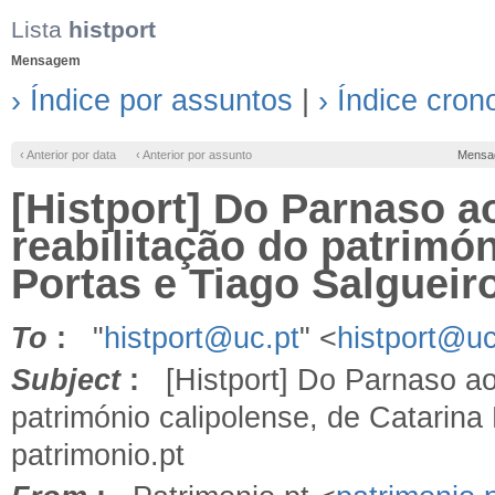
Lista
histport
Mensagem
› Índice por assuntos
|
› Índice cron
‹ Anterior por data
‹ Anterior por assunto
Mensa
[Histport] Do Parnaso a
reabilitação do patrimón
Portas e Tiago Salgueiro
To
:
"
histport@uc.pt
" <
histport@uc
Subject
:
[Histport] Do Parnaso ao 
património calipolense, de Catarina 
patrimonio.pt