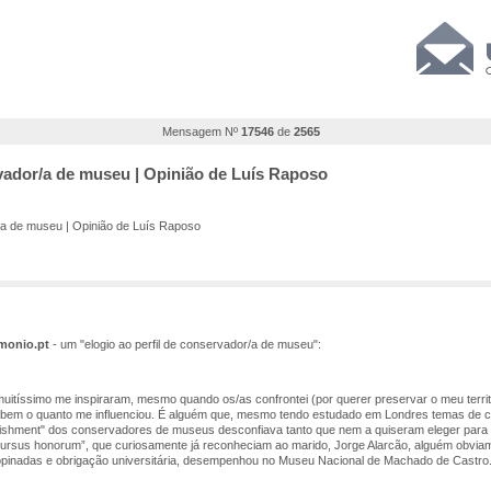
Mensagem Nº
17546
de
2565
ervador/a de museu | Opinião de Luís Raposo
r/a de museu | Opinião de Luís Raposo
imonio.pt
- um "elogio ao perfil de conservador/a de museu":
tíssimo me inspiraram, mesmo quando os/as confrontei (por querer preservar o meu territ
i bem o quanto me influenciou. É alguém que, mesmo tendo estudado em Londres temas de c
blishment" dos conservadores de museus desconfiava tanto que nem a quiseram eleger par
“cursus honorum”, que curiosamente já reconheciam ao marido, Jorge Alarcão, alguém obvi
nopinadas e obrigação universitária, desempenhou no Museu Nacional de Machado de Castro