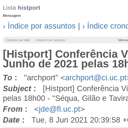
Lista
histport
Mensagem
› Índice por assuntos
|
› Índice cron
‹ Anterior por data
‹ Anterior por assunto
Mensa
[Histport] Conferência V
Junho de 2021 pelas 18h
To
:
"archport" <
archport@ci.uc.pt
Subject
:
[Histport] Conferência Vi
pelas 18h00 - "Séqua, Gilão e Tavir
From
:
<
jde@fl.uc.pt
>
Date
:
Tue, 8 Jun 2021 20:39:58 