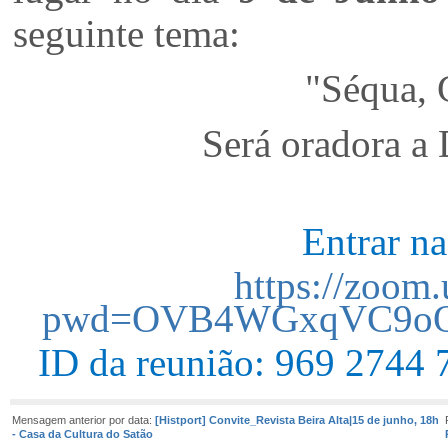
seguinte tema:
"Séqua, 
Será oradora a
Entrar n
https://zoom
pwd=OVB4WGxqVC9o
ID da reunião: 969 2744 
Mensagem anterior por data:
[Histport] Convite_Revista Beira Alta|15 de junho, 18h
- Casa da Cultura do Satão