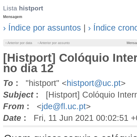
Lista
histport
Mensagem
› Índice por assuntos
|
› Índice cron
‹ Anterior por data
‹ Anterior por assunto
Mensa
[Histport] Colóquio In
no dia 12
To
:
"histport" <
histport@uc.pt
>
Subject
:
[Histport] Colóquio Inte
From
:
<
jde@fl.uc.pt
>
Date
:
Fri, 11 Jun 2021 00:02:51 