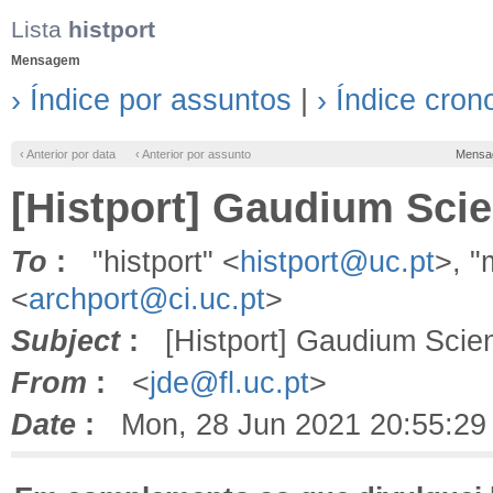
Lista
histport
Mensagem
› Índice por assuntos
|
› Índice cron
‹ Anterior por data
‹ Anterior por assunto
Mensa
[Histport] Gaudium Sci
To
:
"histport" <
histport@uc.pt
>, 
<
archport@ci.uc.pt
>
Subject
:
[Histport] Gaudium Scien
From
:
<
jde@fl.uc.pt
>
Date
:
Mon, 28 Jun 2021 20:55:29