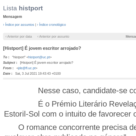
Lista
histport
Mensagem
› Índice por assuntos
|
› Índice cronológico
‹ Anterior por data
‹ Anterior por assunto
Mensa
[Histport] É jovem escritor arrojado?
To
:
"histport" <
histport@uc.pt
>
Subject
:
[Histport] É jovem escritor arrojado?
From
:
<
jde@fl.uc.pt
>
Date
:
Sat, 3 Jul 2021 19:43:43 +0100
Nesse caso, candidate-se com o 
É o Prémio Literário Revelação Ag
Estoril-Sol com o intuito de favorecer
O romance concorrente precisa de 