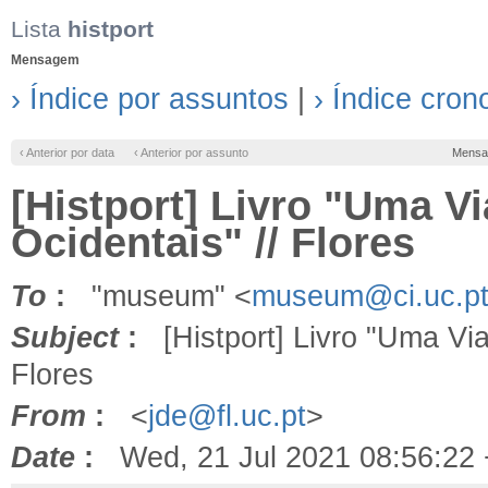
Lista
histport
Mensagem
› Índice por assuntos
|
› Índice cron
‹ Anterior por data
‹ Anterior por assunto
Mensa
[Histport] Livro "Uma V
Ocidentais" // Flores
To
:
"museum" <
museum@ci.uc.p
Subject
:
[Histport] Livro "Uma Via
Flores
From
:
<
jde@fl.uc.pt
>
Date
:
Wed, 21 Jul 2021 08:56:22