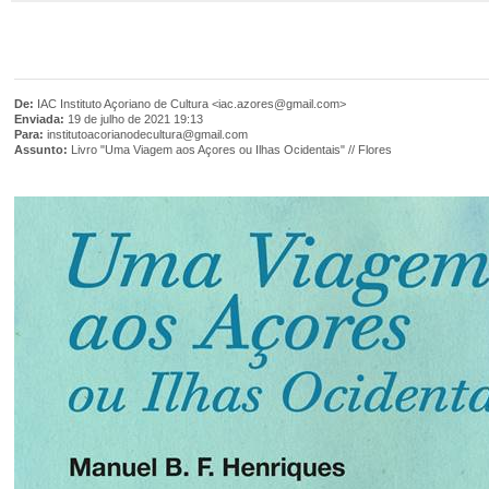
De:
IAC Instituto Açoriano de Cultura <iac.azores@gmail.com>
Enviada:
19 de julho de 2021 19:13
Para:
institutoacorianodecultura@gmail.com
Assunto:
Livro "Uma Viagem aos Açores ou Ilhas Ocidentais" // Flores