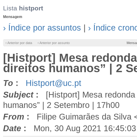
Lista
histport
Mensagem
› Índice por assuntos
|
› Índice cron
‹ Anterior por data
‹ Anterior por assunto
Mensa
[Histport] Mesa redonda
direitos humanos” | 2 S
To
:
Histport@uc.pt
Subject
:
[Histport] Mesa redonda "
humanos” | 2 Setembro | 17h00
From
:
Filipe Guimarães da Silva 
Date
:
Mon, 30 Aug 2021 16:45:03