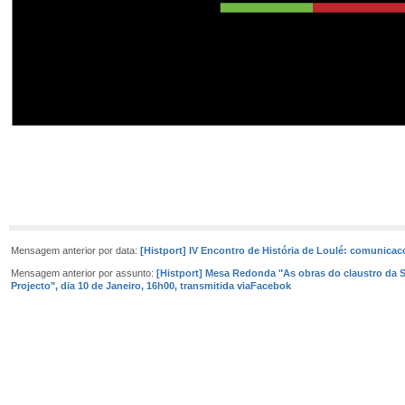
Mensagem anterior por data:
[Histport] IV Encontro de História de Loulé: comunicac
Mensagem anterior por assunto:
[Histport] Mesa Redonda "As obras do claustro da S
Projecto", dia 10 de Janeiro, 16h00, transmitida viaFacebok