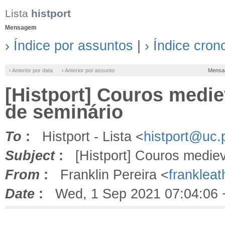
Lista
histport
Mensagem
› Índice por assuntos
|
› Índice cron
‹ Anterior por data
‹ Anterior por assunto
Mensa
[Histport] Couros medie
de seminário
To
:
Histport - Lista <
histport@uc.
Subject
:
[Histport] Couros medieva
From
:
Franklin Pereira <
franklea
Date
:
Wed, 1 Sep 2021 07:04:06 