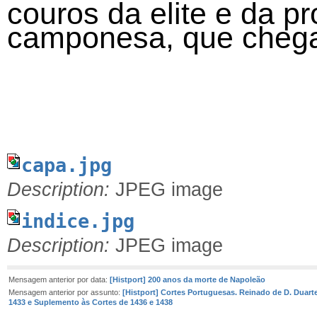
couros da elite e da p
camponesa, que chega
capa.jpg
Description:
JPEG image
indice.jpg
Description:
JPEG image
Mensagem anterior por data:
[Histport] 200 anos da morte de Napoleão
Mensagem anterior por assunto:
[Histport] Cortes Portuguesas. Reinado de D. Duart
1433 e Suplemento às Cortes de 1436 e 1438