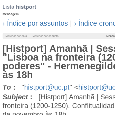
Lista
histport
Mensagem
› Índice por assuntos
|
› Índice cron
‹ Anterior por data
‹ Anterior por assunto
Mensa
[Histport] Amanhã | Ses
"Lisboa na fronteira (12
poderes" - Hermenegild
às 18h
To
:
"
histport@uc.pt
" <
histport@uc
Subject
:
[Histport] Amanhã | Sessõ
fronteira (1200-1250). Conflitualid
de novembro às 18h