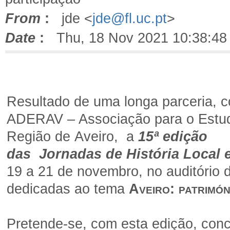
From
:
jde <
jde@fl.uc.pt
>
Date
:
Thu, 18 Nov 2021 10:38:48
Resultado de uma longa parceria, 
ADERAV
– Associação para o Estud
Região de Aveiro, a
15ª edição
das
Jornadas de História Local 
19 a 21 de novembro, no auditório d
dedicadas ao tema
Aveiro: patrimó
Pretende-se, com esta edição, concr