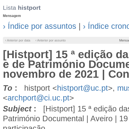
Lista
histport
Mensagem
› Índice por assuntos
|
› Índice cron
‹ Anterior por data
‹ Anterior por assunto
Mensa
[Histport] 15 ª edição d
e de Património Documen
novembro de 2021 | Conv
To
:
histport <
histport@uc.pt
>,
mu
<
archport@ci.uc.pt
>
Subject
:
[Histport] 15 ª edição da
Património Documental | Aveiro | 1
participação