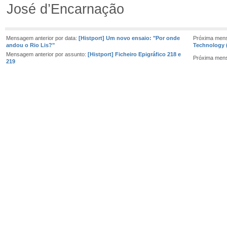
José d’Encarnação
Mensagem anterior por data:
[Histport] Um novo ensaio: "Por onde
Próxima men
andou o Rio Lis?"
Technology 
Mensagem anterior por assunto:
[Histport] Ficheiro Epigráfico 218 e
Próxima men
219