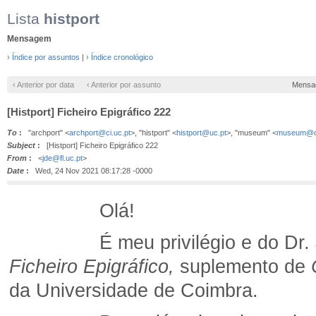
Lista
histport
Mensagem
› Índice por assuntos
|
› Índice cronológico
‹ Anterior por data
‹ Anterior por assunto
Mensa
[Histport] Ficheiro Epigráfico 222
To
:
"archport" <
archport@ci.uc.pt
>, "histport" <
histport@uc.pt
>, "museum" <
museum@ci
Subject
:
[Histport] Ficheiro Epigráfico 222
From
:
<
jde@fl.uc.pt
>
Date
:
Wed, 24 Nov 2021 08:17:28 -0000
Olá!
É meu privilégio e do Dr. José 
Ficheiro Epigráfico,
suplemento de
da Universidade de Coimbra.