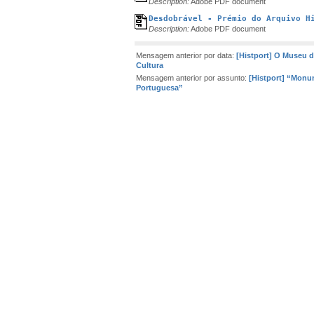
Description:
Adobe PDF document
Desdobrável - Prémio do Arquivo H
Description:
Adobe PDF document
Mensagem anterior por data:
[Histport] O Museu da
Cultura
Mensagem anterior por assunto:
[Histport] “Mon
Portuguesa”