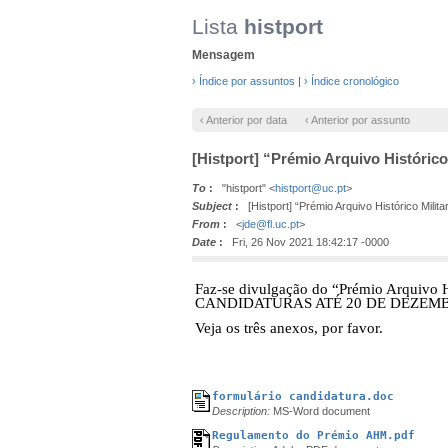
Lista
histport
Mensagem
› Índice por assuntos
|
› Índice cronológico
‹ Anterior por data
‹ Anterior por assunto
[Histport] “Prémio Arquivo Histórico
To
:
"histport" <
histport@uc.pt
>
Subject
:
[Histport] “Prémio Arquivo Histórico Milita
From
:
<
jde@fl.uc.pt
>
Date
:
Fri, 26 Nov 2021 18:42:17 -0000
Faz-se divulgação do “Prémio Arquivo His
CANDIDATURAS ATÉ 20 DE DEZEMB
Veja os três anexos, por favor.
formulário candidatura.doc
Description:
MS-Word document
Regulamento do Prémio AHM.pdf