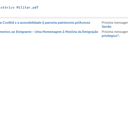
istórico Militar.pdf
 Covilhã e a acessibilidade || parceria patrimonio.pt/Acesso
Próxima mensagem
Serrão
umentos ao Emigrante – Uma Homenagem à História da Emigração
Próxima mensagem
privilegios”.