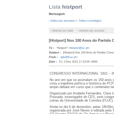
Lista
histport
Mensagem
› Índice por assuntos
|
› Índice cronológico
‹ Anterior por data
‹ Anterior por assunto
[Histport] Nos 100 Anos do Partido 
To
:
"histport" <
histport@uc.pt
>
Subject
:
[Histport] Nos 100 Anos do Partido Comuni
From
:
<
jde@fl.uc.pt
>
Date
:
Fri, 3 Dec 2021 17:10:09 -0000
CONGRESSO INTERNACIONAL ‘1921 – 2
No ano em que se assinalam os 150 anos d
vista a trajetória política e histórica do P
amplo debate em curso que o centenário tem 
Organizado por Anabela Fernandes, Clara Is
Pousada, investigador do CES, este congres
Letras da Universidade de Coimbra (FLUC), 
Ainda no dia 6 de dezembro, pelas 18h30m,
organizada por José Neves e editada pela 
Gil Vicente (TAGV) de “As Armas e o Povo”, 