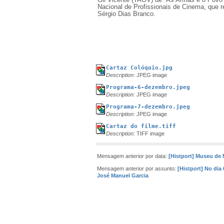
Nacional de Profissionais de Cinema, que r
Sérgio Dias Branco.
Cartaz Colóquio.jpg
Description:
JPEG image
Programa-6-dezembro.jpeg
Description:
JPEG image
Programa-7-dezembro.jpeg
Description:
JPEG image
Cartaz do filme.tiff
Description:
TIFF image
Mensagem anterior por data:
[Histport] Museu de 
Mensagem anterior por assunto:
[Histport] No dia 
José Manuel Garcia