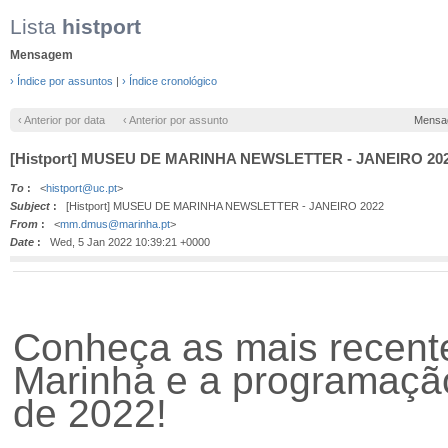
Lista
histport
Mensagem
› Índice por assuntos
|
› Índice cronológico
‹ Anterior por data
‹ Anterior por assunto
Mensa
[Histport] MUSEU DE MARINHA NEWSLETTER - JANEIRO 20
To
:
<
histport@uc.pt
>
Subject
:
[Histport] MUSEU DE MARINHA NEWSLETTER - JANEIRO 2022
From
:
<
mm.dmus@marinha.pt
>
Date
:
Wed, 5 Jan 2022 10:39:21 +0000
Conheça as mais recent
Marinha e a programação
de 2022!