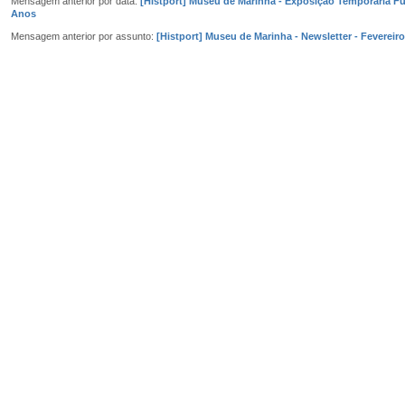
Mensagem anterior por data:
[Histport] Museu de Marinha - Exposição Temporária Fu
Anos
Mensagem anterior por assunto:
[Histport] Museu de Marinha - Newsletter - Fevereir