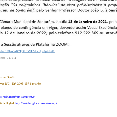
3?pwd=c3J2bWVrK2JjOEE5VUVLeFlpa2pRdz09
cesso: 717211
ssimo Serrão
ves R/C - Dtº, 2005-157 Santarém
ho.rodrigues@cm-santarem.pt
átria Digital:
http://matriadigital.cm-santarem.pt