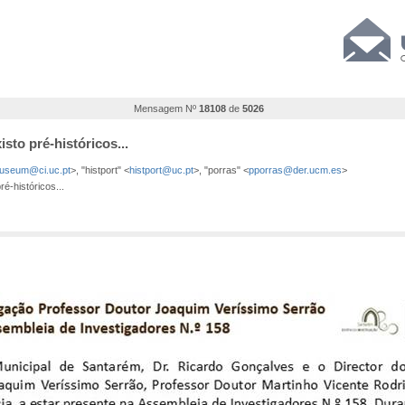
Mensagem Nº
18108
de
5026
isto pré-históricos...
useum@ci.uc.pt
>, "histport" <
histport@uc.pt
>, "porras" <
pporras@der.ucm.es
>
é-históricos...