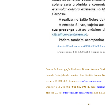
https://us02web.zoom.us/j/8485299528
ID da reunião: 848 5299 5283 | Senha de a
Centro de Investigação Professor Doutor Joaquim Verí
Casa de Portugal e de Camões | Rua Capitão Romeu Ne
Geral: 243 304 662 | E-mail:
cijvs@cm-santarem.pt
Director: 918 245 462 /
961 952 903
| E-mail:
martin
Sítio do CIJVS:
http://cijvs.cm-santarem.pt
| Sítio da M