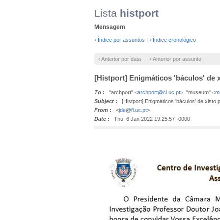
Lista
histport
Mensagem
› Índice por assuntos
|
› Índice cronológico
‹ Anterior por data
‹ Anterior por assunto
[Histport] Enigmáticos 'báculos' de x
To
:
"archport" <
archport@ci.uc.pt
>, "museum" <
m
Subject
:
[Histport] Enigmáticos 'báculos' de xisto pr
From
:
<
jde@fl.uc.pt
>
Date
:
Thu, 6 Jan 2022 19:25:57 -0000