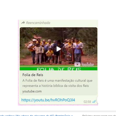
nda online: "As obras do claustro da Sé: Património e
Próxima mensagem por da