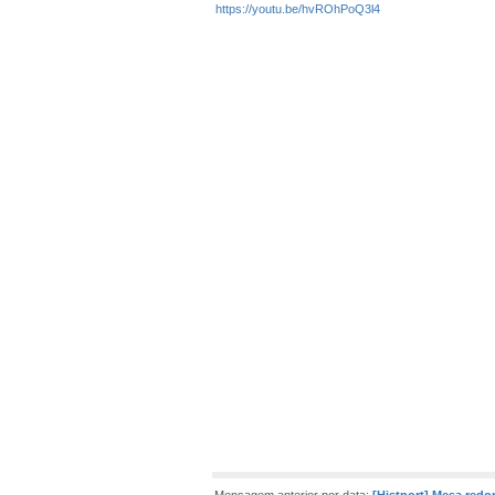
https://youtu.be/hvROhPoQ3l4
Mensagem anterior por data:
[Histport] Mesa redo