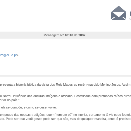
Mensagem Nº
18110
de
3087
m@ci.uc.pt
>
representa a história bíblica da visita dos Reis Magos ao recém-nascido Menino Jesus. Ass
ui sofreu influência das culturas indígena e africana. Festividade com profundas raízes rurai
rior do país.”
os ela se compõe, e como se desenvolve.
um pouco das nossas tradições: quem “tem um pé” no interior, certamente já viu esse festej
ade. Pode ser que você goste, pode ser que não, mas de qualquer maneira, antes é precis