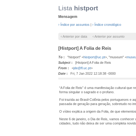
Lista
histport
Mensagem
› Índice por assuntos
|
› Índice cronológico
‹ Anterior por data
‹ Anterior por assunto
[Histport] A Folia de Reis
To
:
"histport" <
histport@uc.pt
>, "museum" <
museu
Subject
:
[Histport] A Folia de Reis
From
:
<
jde@fl.uc.pt
>
Date
:
Fri, 7 Jan 2022 12:18:38 -0000
“A Folia de Reis” é uma manifestação cultural que 
forma singular o sagrado e o profano.
Foi trazida ao Brasil-Colônia pelos portugueses e aq
passada de geração para geração, sobretudo no inte
O vídeo explica a origem da Folia, de que element
Neste 6 de janeiro, o Dia de Reis, vamos conhecer 
cidades, tudo não deixa de ser uma completa novid