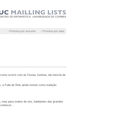
› Próxima por assunto
› Próxima por data
im como ocorre com as Festas Juninas, ela mescla de
s, a Folia de Reis ainda resiste como tradição
o, mas para muitos de nós, habitantes das grandes
o conhecer…