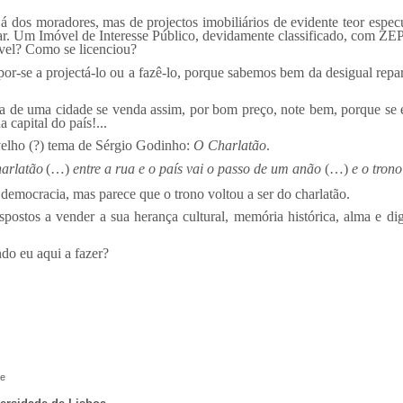
já dos moradores, mas de projectos imobiliários de evidente teor espec
. Um Imóvel de Interesse Público, devidamente classificado, com ZEP p
ível? Como se licenciou?
or-se a projectá-lo ou a fazê-lo, porque sabemos bem da desigual rep
 de uma cidade se venda assim, por bom preço, note bem, porque se e
 capital do país!...
lho (?) tema de Sérgio Godinho:
O Charlatão
.
harlatão
(…)
entre a rua e o país vai o passo de um anão
(…)
e o tron
emocracia, mas parece que o trono voltou a ser do charlatão.
postos a vender a sua herança cultural, memória histórica, alma e d
do eu aqui a fazer?