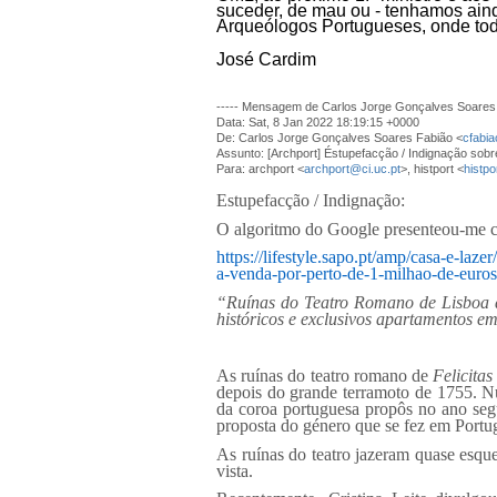
suceder, de mau ou - tenhamos ain
Arqueólogos Portugueses, onde todos
José Cardim
----- Mensagem de Carlos Jorge Gonçalves Soares
Data: Sat, 8 Jan 2022 18:19:15 +0000
De: Carlos Jorge Gonçalves Soares Fabião <
cfabi
Assunto: [Archport] Éstupefacção / Indignação sobr
Para: archport <
archport@ci.uc.pt
>, histport <
histp
Estupefacção / Indignação:
O algoritmo do Google presenteou-me co
https://lifestyle.sapo.pt/amp/casa-e-laze
a-venda-por-perto-de-1-milhao-de-euros
“Ruínas do Teatro Romano de Lisboa do
históricos e exclusivos apartamentos e
As ruínas do teatro romano de
Felicitas
depois do grande terramoto de 1755. Num
da coroa portuguesa propôs no ano seg
proposta do género que se fez em Portug
As ruínas do teatro jazeram quase esq
vista.