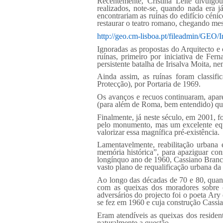
Recentemente, Cristina Leite divulg
realizados, note-se, quando nada era 
encontrariam as ruínas do edifício céni
restaurar o teatro romano, chegando me
http://geo.cm-lisboa.pt/fileadmin/GEO/I
Ignoradas as propostas do Arquitecto e
ruínas, primeiro por iniciativa de Fe
persistente batalha de Irisalva Moita, 
Ainda assim, as ruínas foram classif
Protecção), por Portaria de 1969.
Os avanços e recuos continuaram, apar
(para além de Roma, bem entendido) que
Finalmente, já neste século, em 2001,
pelo monumento, mas um excelente equi
valorizar essa magnífica pré-existência.
Lamentavelmente, reabilitação urbana 
memória histórica”, para apaziguar con
longínquo ano de 1960, Cassiano Branco 
vasto plano de requalificação urbana da
Ao longo das décadas de 70 e 80, quan
com as queixas dos moradores sobre e
adversários do projecto foi o poeta Ar
se fez em 1960 e cuja construção Cassi
Eram atendíveis as queixas dos residen
naturalmente a questão.