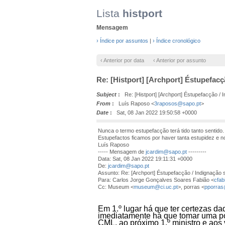
Lista
histport
Mensagem
› Índice por assuntos
|
› Índice cronológico
‹ Anterior por data
‹ Anterior por assunto
Re: [Histport] [Archport] Éstupefac
Subject
:
Re: [Histport] [Archport] Éstupefacção / 
From
:
Luís Raposo <
3raposos@sapo.pt
>
Date
:
Sat, 08 Jan 2022 19:50:58 +0000
Nunca o termo estupefacção terá tido tanto sentido.
Estupefactos ficamos por haver tanta estupidez e 
Luís Raposo
----- Mensagem de
jcardim@sapo.pt
---------
Data: Sat, 08 Jan 2022 19:11:31 +0000
De:
jcardim@sapo.pt
Assunto: Re: [Archport] Éstupefacção / Indignação
Para: Carlos Jorge Gonçalves Soares Fabião <
cfab
Cc: Museum <
museum@ci.uc.pt
>, porras <
pporras
Em 1.º lugar há que ter certezas d
imediatamente há que tomar uma pos
CML, ao próximo 1.º ministro e aos 