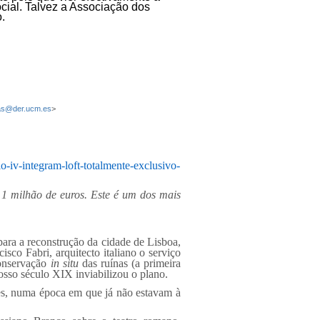
ial. Talvez a Associação dos
.
as@der.ucm.es
>
lo-iv-integram-loft-totalmente-exclusivo-
 1 milhão de euros. Este é um dos mais
para a reconstrução da cidade de Lisboa,
sco Fabri, arquitecto italiano o serviço
conservação
in situ
das ruínas (a primeira
osso século XIX inviabilizou o plano.
es, numa época em que já não estavam à