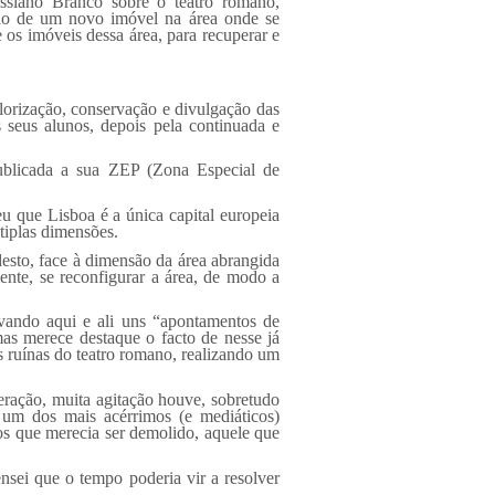
ssiano Branco sobre o teatro romano,
ução de um novo imóvel na área onde se
 os imóveis dessa área, para recuperar e
lorização, conservação e divulgação das
 seus alunos, depois pela continuada e
publicada a sua ZEP (Zona Especial de
 que Lisboa é a única capital europeia
tiplas dimensões.
sto, face à dimensão da área abrangida
nte, se reconfigurar a área, de modo a
rvando aqui e ali uns “apontamentos de
mas merece destaque o facto de nesse já
s ruínas do teatro romano, realizando um
ração, muita agitação houve, sobretudo
 um dos mais acérrimos (e mediáticos)
os que merecia ser demolido, aquele que
nsei que o tempo poderia vir a resolver