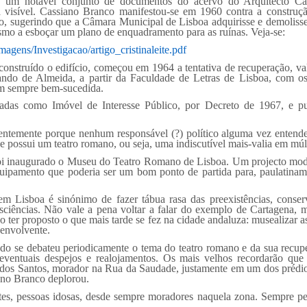
ou um notável conjunto de documentos do acervo do Arquitecto Ca
já visível. Cassiano Branco manifestou-se em 1960 contra a constr
co, sugerindo que a Câmara Municipal de Lisboa adquirisse e demolisse
smo a esboçar um plano de enquadramento para as ruínas. Veja-se:
magens/Investigacao/artigo_cristinaleite.pdf
 construído o edifício, começou em 1964 a tentativa de recuperação, va
rnando de Almeida, a partir da Faculdade de Letras de Lisboa, com os
nem sempre bem-sucedida.
icadas como Imóvel de Interesse Público, por Decreto de 1967, e 
entemente porque nenhum responsável (?) político alguma vez entendeu
 possui um teatro romano, ou seja, uma indiscutível mais-valia em múl
 foi inaugurado o Museu do Teatro Romano de Lisboa. Um projecto mode
pamento que poderia ser um bom ponto de partida para, paulatiname
em Lisboa é sinónimo de fazer tábua rasa das preexistências, conse
sciências. Não vale a pena voltar a falar do exemplo de Cartagena, 
ter proposto o que mais tarde se fez na cidade andaluza: musealizar a
 envolvente.
do se debateu periodicamente o tema do teatro romano e da sua recupe
ventuais despejos e realojamentos. Os mais velhos recordarão que
y dos Santos, morador na Rua da Saudade, justamente em um dos prédi
ano Branco deplorou.
tes, pessoas idosas, desde sempre moradores naquela zona. Sempre pe