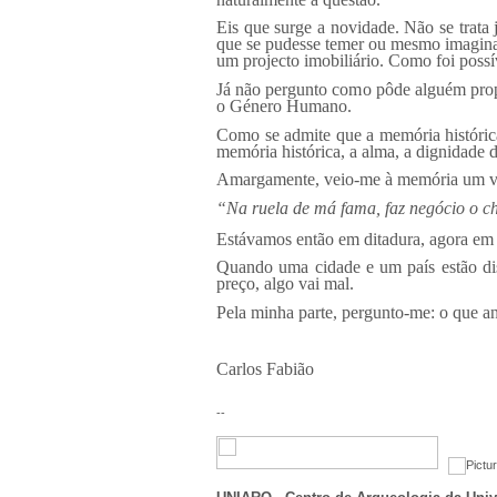
Eis que surge a novidade. Não se trata 
que se pudesse temer ou mesmo imaginar
um projecto imobiliário. Como foi poss
Já não pergunto como pôde alguém prop
o Género Humano.
Como se admite que a memória histórica
memória histórica, a alma, a dignidade da
Amargamente, veio-me à memória um ve
“Na ruela de má fama, faz negócio o c
Estávamos então em ditadura, agora em d
Quando uma cidade e um país estão dis
preço, algo vai mal.
Pela minha parte, pergunto-me: o que an
Carlos Fabião
--