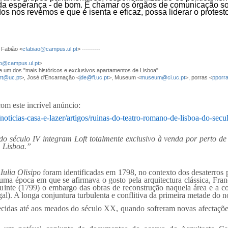
da esperança - de bom. E chamar os órgãos de comunicação soc
 nos revemos e que é isenta e eficaz, possa liderar o protesto
 Fabião <
cfabiao@campus.ul.pt
> ---------
ao@campus.ul.pt
>
e um dos "mais históricos e exclusivos apartamentos de Lisboa"
ort@uc.pt
>, José d'Encarnação <
jde@fl.uc.pt
>, Museum <
museum@ci.uc.pt
>, porras <
pporr
m este incrível anúncio:
r/noticias-casa-e-lazer/artigos/ruinas-do-teatro-romano-de-lisboa-do-secu
 século IV integram Loft totalmente exclusivo à venda por perto de
m Lisboa.”
 Iulia Olisipo
foram identificadas em 1798, no contexto dos desaterros 
a época em que se afirmava o gosto pela arquitectura clássica, Franci
uinte (1799) o embargo das obras de reconstrução naquela área e a 
al). A longa conjuntura turbulenta e conflitiva da primeira metade do n
uecidas até aos meados do século XX, quando sofreram novas afectaçõ