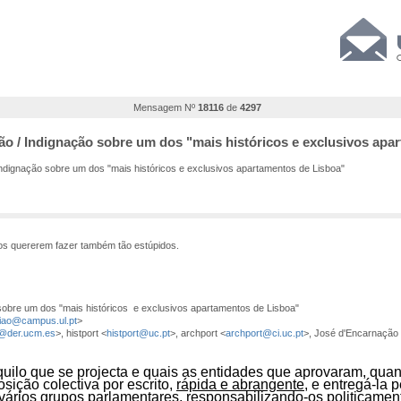
Mensagem Nº
18116
de
4297
ção / Indignação sobre um dos "mais históricos e exclusivos apa
Indignação sobre um dos "mais históricos e exclusivos apartamentos de Lisboa"
nos quererem fazer também tão estúpidos.
 sobre um dos "mais históricos e exclusivos apartamentos de Lisboa"
iao@campus.ul.pt
>
@der.ucm.es
>, histport <
histport@uc.pt
>, archport <
archport@ci.uc.pt
>, José d'Encarnação
aquilo que se projecta e quais as entidades que aprovaram, q
ição colectiva por escrito,
rápida e abrangente
, e entregá-la
vários grupos parlamentares, responsabilizando-os politicament