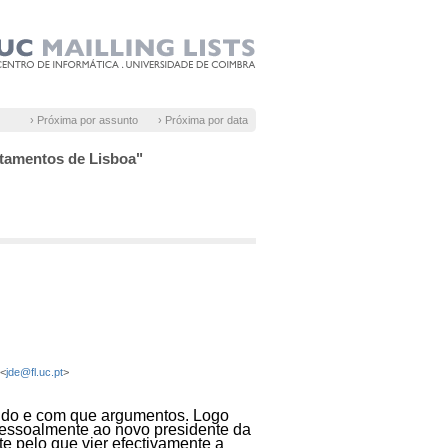
› Próxima por assunto
› Próxima por data
rtamentos de Lisboa"
 <
jde@fl.uc.pt
>
uando e com que argumentos. Logo
 pessoalmente ao novo presidente da
e pelo que vier efectivamente a