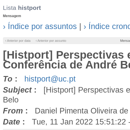
Lista
histport
Mensagem
› Índice por assuntos
|
› Índice cron
‹ Anterior por data
‹ Anterior por assunto
Mensa
[Histport] Perspectivas
Conferência de André B
To
:
histport@uc.pt
Subject
:
[Histport] Perspectivas 
Belo
From
:
Daniel Pimenta Oliveira de
Date
:
Tue, 11 Jan 2022 15:51:22 