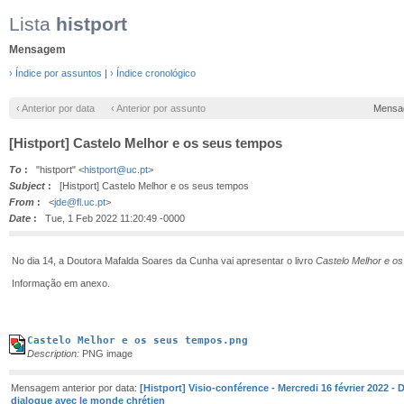
Lista
histport
Mensagem
› Índice por assuntos
|
› Índice cronológico
‹ Anterior por data
‹ Anterior por assunto
Mensa
[Histport] Castelo Melhor e os seus tempos
To
:
"histport" <
histport@uc.pt
>
Subject
:
[Histport] Castelo Melhor e os seus tempos
From
:
<
jde@fl.uc.pt
>
Date
:
Tue, 1 Feb 2022 11:20:49 -0000
No dia 14, a Doutora Mafalda Soares da Cunha vai apresentar o livro
Castelo Melhor e o
Informação em anexo.
Castelo Melhor e os seus tempos.png
Description:
PNG image
Mensagem anterior por data:
[Histport] Visio-conférence - Mercredi 16 février 2022 - D
dialogue avec le monde chrétien