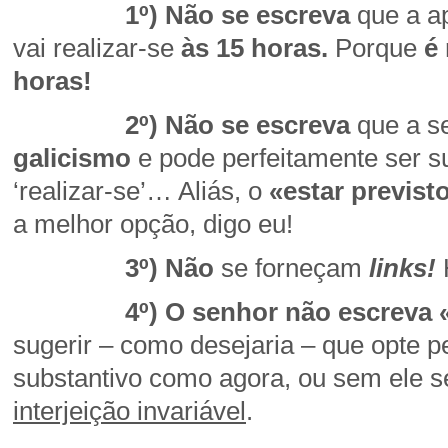
1º) Não se escreva
que a a
vai realizar-se
às 15 horas.
Porque
é 
horas!
2º) Não se escreva
que a s
galicismo
e pode perfeitamente ser sub
‘realizar-se’… Aliás, o
«estar previst
a melhor opção, digo eu!
3º) Não
se forneçam
links!
4º) O senhor não escreva «ob
sugerir – como desejaria – que opte 
substantivo como agora, ou sem ele se
interjeição invariável
.