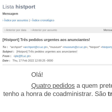
Lista
histport
Mensagem
› Índice por assuntos
|
› Índice cronológico
‹ Anterior por data
‹ Anterior por assunto
Mensa
[Histport] Três pedidos urgentes aos anunciantes!
To
:
"archport" <
archport@ci.uc.pt
>, "museum" <
museum@ci.uc.pt
>, "histport" <
histpor
Subject
:
[Histport] Três pedidos urgentes aos anunciantes!
From
:
<
jde@fl.uc.pt
>
Date
:
Thu, 17 Feb 2022 12:00:25 -0000
Olá!
Quatro pedidos
a quem prete
tenho a honra de coadministrar. São
t