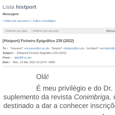
Lista
histport
Mensagem
› Índice por assuntos
|
› Índice cronológico
‹ Anterior por data
‹ Anterior por assunto
Mensa
[Histport] Ficheiro Epigráfico 239 (2022)
To
:
"museum" <
museum@ci.uc.pt
>, "histport" <
histport@uc.pt
>, "archport" <
archport@c
Subject
:
[Histport] Ficheiro Epigráfico 239 (2022)
From
:
<
jde@fl.uc.pt
>
Date
:
Mon, 14 Mar 2022 18:23:47 -0000
Olá!
É meu privilégio e do Dr. José 
suplemento da revista
Conimbriga,
d
destinado a dar a conhecer inscriç