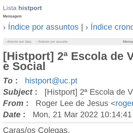
Lista
histport
Mensagem
› Índice por assuntos
|
› Índice cron
‹ Anterior por data
‹ Anterior por assunto
Mensa
[Histport] 2ª Escola de
e Social
To
:
histport@uc.pt
Subject
:
[Histport] 2ª Escola de V
From
:
Roger Lee de Jesus <
roge
Date
:
Mon, 21 Mar 2022 10:14:41
Caras/os Colegas,