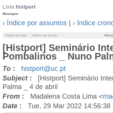
Lista
histport
Mensagem
› Índice por assuntos
|
› Índice cron
‹ Anterior por data
‹ Anterior por assunto
Mensa
[Histport] Seminário In
Pombalinos _ Nuno Palm
To
:
histport@uc.pt
Subject
:
[Histport] Seminário Int
Palma _ 4 de abril
From
:
Madalena Costa Lima <
ma
Date
:
Tue, 29 Mar 2022 14:56:38