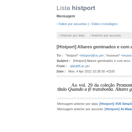
Lista
histport
Mensagem
› Índice por assuntos
|
› Índice cronológico
‹ Anterior por data
‹ Anterior por assunto
[Histport] Altares geminados e com 
To
:
"histport" <
histport@uc.pt
>, "museum" <
museu
Subject
:
[Histport] Altares geminados e com arco
From
:
<
jde@fl.uc.pt
>
Date
:
Mon, 4 Apr 2022 10:39:30 +0100
Ao vol. 29 da coleção Promont
título
Quando a fé transborda. Altares 
Mensagem anterior por data:
[Histport] XVII Simpó
Mensagem anterior por assunto:
[Histport] Al-Mad