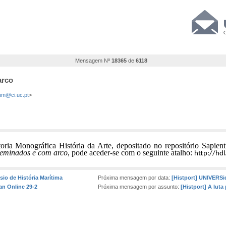
Mensagem Nº
18365
de
6118
arco
m@ci.uc.pt
>
oria Monográfica História da Arte,
depositado no repositório Sapien
geminados e com arco
, pode aceder-se com o seguinte atalho:
http://hd
sio de História Marítima
Próxima mensagem por data:
[Histport] UNIVERSi
an Online 29-2
Próxima mensagem por assunto:
[Histport] A luta