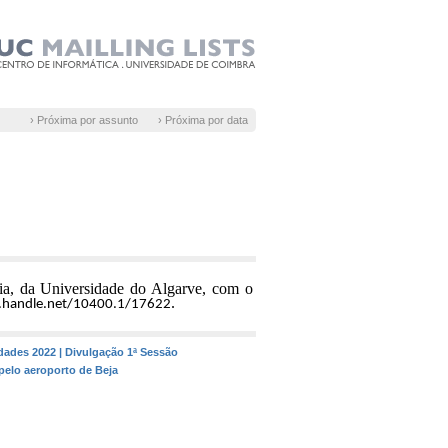
› Próxima por assunto
› Próxima por data
tia, da Universidade do Algarve,
com o
.
l.handle.net/10400.1/17622
dades 2022 | Divulgação 1ª Sessão
 pelo aeroporto de Beja