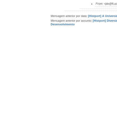
From:
<jde@fl.uc
Mensagem anterior por data:
[Histport] A Universi
Mensagem anterior por assunto:
[Histport] Divers
Desenvolvimento