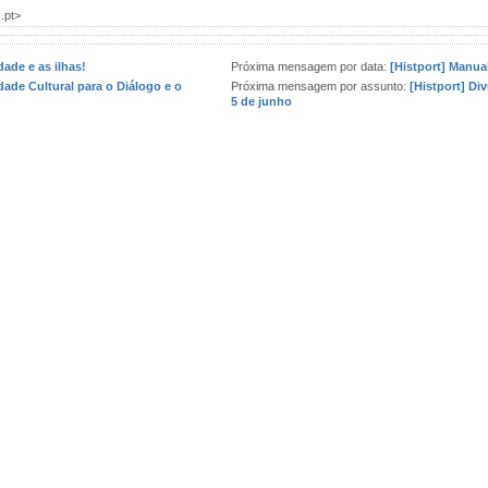
.pt>
dade e as ilhas!
Próxima mensagem por data:
[Histport] Manua
idade Cultural para o Diálogo e o
Próxima mensagem por assunto:
[Histport] Di
5 de junho