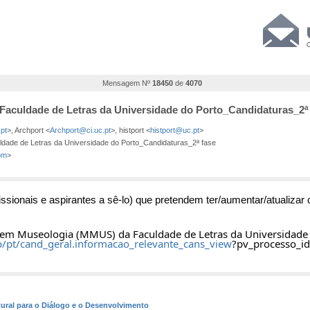
Mensagem Nº
18450
de
4070
Faculdade de Letras da Universidade do Porto_Candidaturas_2ª
pt
>, Archport <
Archport@ci.uc.pt
>, histport <
histport@uc.pt
>
dade de Letras da Universidade do Porto_Candidaturas_2ª fase
om
>
sionais e aspirantes a sê-lo) que pretendem ter/aumentar/atualizar 
 em Museologia (MMUS) da Faculdade de Letras da Universidade d
lup/pt/cand_geral.informacao_relevante_cans_view
?
pv_processo_i
tural para o Diálogo e o Desenvolvimento