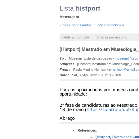
Lista
histport
Mensagem
› Índice por assuntos
|
› Índice cronológico
‹ Anterior por data
‹ Anterior por assunto
[Histport] Mestrado em Museologia_
To
:
Museum_Lista de discussão <
museum@ci.uc.
Subject
:
[Histport] Mestrado em Museologia_Facul
From
:
Paula Menino Homem <
pmeninoh@gmail.c
Date
:
Sat, 30 Apr 2022 13:01:13 +0100
Para os apaixonados por museus (profis
oportunidade:
2ª fase de candidaturas ao Mestrado
13 de maio (
https://sigarra.up.pt/f
Abraço
References
:
[Histport] Diversidade Cul