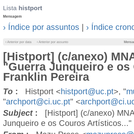
Lista
histport
Mensagem
› Índice por assuntos
|
› Índice cron
‹ Anterior por data
‹ Anterior por assunto
Mensa
[Histport] (c/anexo) MN
"Guerra Junqueiro e os 
Franklin Pereira
To
:
Histport <
histport@uc.pt
>, "
m
"
archport@ci.uc.pt
" <
archport@ci.uc
Subject
:
[Histport] (c/anexo) MNA
Junqueiro e os Couros Artísticos..."