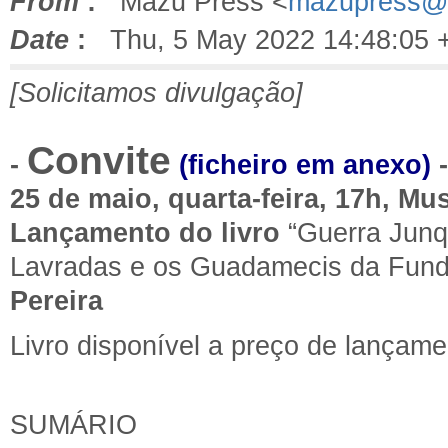
From
:
Mazu Press <
mazupress@
Date
:
Thu, 5 May 2022 14:48:05 
[Solicitamos divulgação]
Convite
-
(ficheiro em anexo)
-
25 de maio, quarta-feira, 17h, Mu
Lançamento
do livro
“Guerra Junqu
Lavradas e os Guadamecis da Fun
Pereira
Livro disponível a preço de
lançame
SUMÁRIO