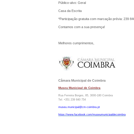
Público-alvo: Geral
Casa da Escrita
*Participação gratuita com marcação prévia: 239 84
Contamos com a sua presença!
Melhores cumprimentos,
Câmara Municipal de Coimbra
Museu Municipal de Coimbra
Rua Ferreira Borges, 85, 3000-180 Coimbra
Tel: +351 239 840 754
museu.municipal@cm-coimbra.pt
https://www.facebook.com/museumunicipaldecoimbra