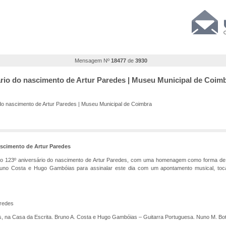
Mensagem Nº
18477
de
3930
ário do nascimento de Artur Paredes | Museu Municipal de Coim
do nascimento de Artur Paredes | Museu Municipal de Coimbra
ascimento de Artur Paredes
 o 123º aniversário do nascimento de Artur Paredes, com uma homenagem como forma de
 Bruno Costa e Hugo Gambóias para assinalar este dia com um apontamento musical, toc
aredes
 na Casa da Escrita. Bruno A. Costa e Hugo Gambóias – Guitarra Portuguesa. Nuno M. Botel