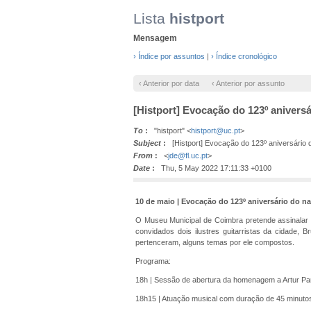
Lista
histport
Mensagem
› Índice por assuntos
|
› Índice cronológico
‹ Anterior por data
‹ Anterior por assunto
[Histport] Evocação do 123º anivers
To
:
"histport" <
histport@uc.pt
>
Subject
:
[Histport] Evocação do 123º aniversário 
From
:
<
jde@fl.uc.pt
>
Date
:
Thu, 5 May 2022 17:11:33 +0100
10 de maio | Evocação do 123º aniversário do n
O Museu Municipal de Coimbra pretende assinalar
convidados dois ilustres guitarristas da cidade,
pertenceram, alguns temas por ele compostos.
Programa:
18h | Sessão de abertura da homenagem a Artur P
18h15 | Atuação musical com duração de 45 minutos,