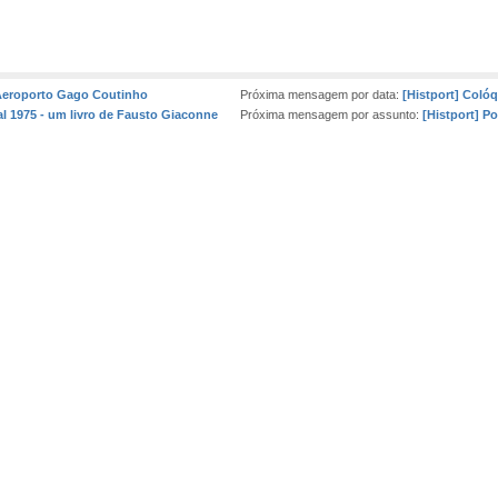
Aeroporto Gago Coutinho
Próxima mensagem por data:
[Histport] Coló
al 1975 - um livro de Fausto Giaconne
Próxima mensagem por assunto:
[Histport] P