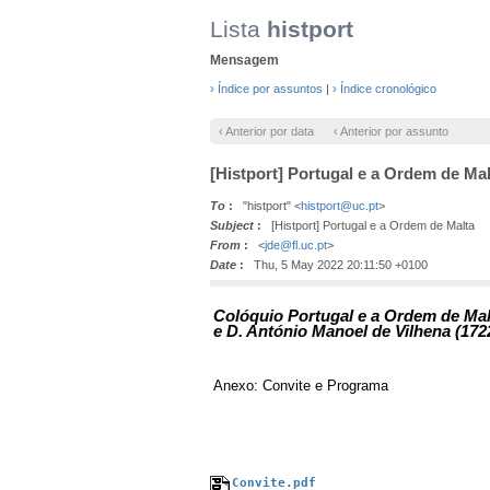
Lista
histport
Mensagem
› Índice por assuntos
|
› Índice cronológico
‹ Anterior por data
‹ Anterior por assunto
[Histport] Portugal e a Ordem de Mal
To
:
"histport" <
histport@uc.pt
>
Subject
:
[Histport] Portugal e a Ordem de Malta
From
:
<
jde@fl.uc.pt
>
Date
:
Thu, 5 May 2022 20:11:50 +0100
Colóquio Portugal e a Ordem de Mal
e D. António Manoel de Vilhena (172
Anexo: Convite e Programa
Convite.pdf