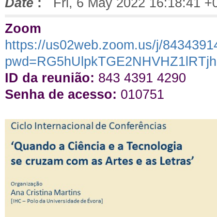
Date
:
Fri, 6 May 2022 16:18:41 +
Zoom
https://us02web.zoom.us/j/843439
pwd=RG5hUlpkTGE2NHVHZ1lRTjh
ID da reunião:
843 4391 4290
Senha de acesso:
010751