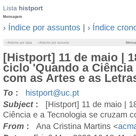
Lista
histport
Mensagem
› Índice por assuntos
|
› Índice cron
‹ Anterior por data
‹ Anterior por assunto
Mensa
[Histport] 11 de maio | 1
ciclo 'Quando a Ciência
com as Artes e as Letras
To
:
histport@uc.pt
Subject
:
[Histport] 11 de maio | 18
Ciência e a Tecnologia se cruzam co
From
:
Ana Cristina Martins <
acma