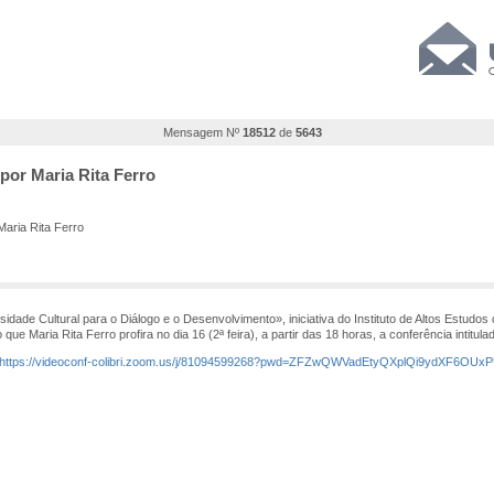
Mensagem Nº
18512
de
5643
 por Maria Rita Ferro
Maria Rita Ferro
Cultural para o Diálogo e o Desenvolvimento», iniciativa do Instituto de Altos Estudos
ue Maria Rita Ferro profira no dia 16 (2ª feira), a partir das 18 horas, a conferência intitul
https://videoconf-colibri.zoom.us/j/81094599268?pwd=ZFZwQWVadEtyQXplQi9ydXF6OUx