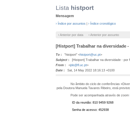
Lista
histport
Mensagem
› Índice por assuntos
|
› Índice cronológico
‹ Anterior por data
‹ Anterior por assunto
[Histport] Trabalhar na diversidade -
To
:
"histport" <
histport@uc.pt
>
Subject
:
[Histport] Trabalhar na diversidade - por 
From
:
<
jde@fl.uc.pt
>
Date
:
Sat, 14 May 2022 18:16:13 +0100
No âmbito do ciclo de conferências «Diversidade 
pela Doutora Manuela Tavares Ribeiro, está previsto q
Pode ser acompanhada através de zoom
ID da reunião: 810 9459 9268
Senha de acesso: 452938