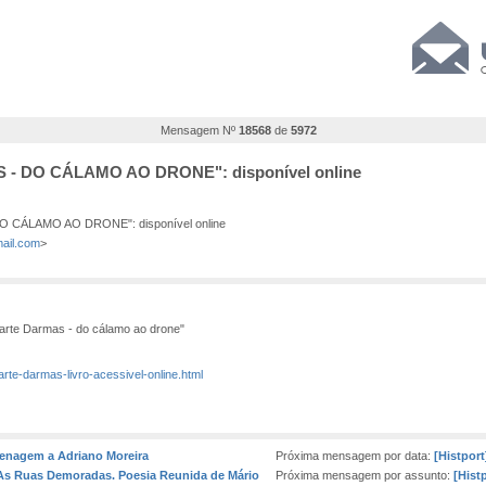
Mensagem Nº
18568
de
5972
 - DO CÁLAMO AO DRONE": disponível online
 CÁLAMO AO DRONE": disponível online
ail.com
>
Duarte Darmas - do cálamo ao drone"
rte-darmas-livro-acessivel-online.html
menagem a Adriano Moreira
Próxima mensagem por data:
[Histpor
 "As Ruas Demoradas. Poesia Reunida de Mário
Próxima mensagem por assunto:
[Hist