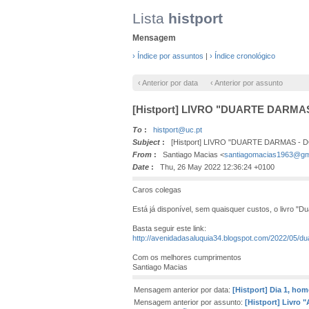
Lista
histport
Mensagem
› Índice por assuntos
|
› Índice cronológico
‹ Anterior por data
‹ Anterior por assunto
[Histport] LIVRO "DUARTE DARMAS
To
:
histport@uc.pt
Subject
:
[Histport] LIVRO "DUARTE DARMAS - DO
From
:
Santiago Macias <
santiagomacias1963@gm
Date
:
Thu, 26 May 2022 12:36:24 +0100
Caros colegas
Está já disponível, sem quaisquer custos, o livro "
Basta seguir este link:
http://avenidadasaluquia34.blogspot.com/2022/05/dua
Com os melhores cumprimentos
Santiago Macias
Mensagem anterior por data:
[Histport] Dia 1, ho
Mensagem anterior por assunto:
[Histport] Livro