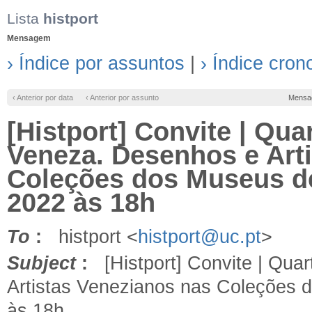
Lista
histport
Mensagem
› Índice por assuntos
|
› Índice cron
‹ Anterior por data
‹ Anterior por assunto
Mensa
[Histport] Convite | Quar
Veneza. Desenhos e Art
Coleções dos Museus de 
2022 às 18h
To
:
histport <
histport@uc.pt
>
Subject
:
[Histport] Convite | Quar
Artistas Venezianos nas Coleções d
às 18h