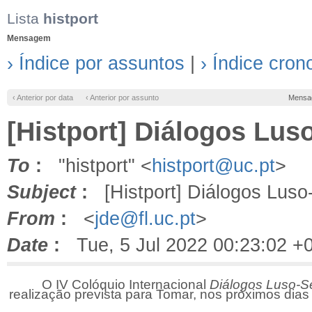
Lista
histport
Mensagem
› Índice por assuntos
|
› Índice cron
‹ Anterior por data
‹ Anterior por assunto
Mensa
[Histport] Diálogos Lus
To
:
"histport" <
histport@uc.pt
>
Subject
:
[Histport] Diálogos Luso-
From
:
<
jde@fl.uc.pt
>
Date
:
Tue, 5 Jul 2022 00:23:02 +
O IV Colóquio Internacional
Diálogos Luso-Se
realização prevista para Tomar, nos próximos dia