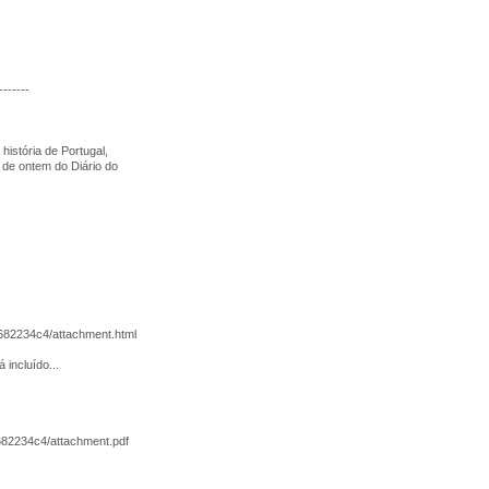
-------
ória de Portugal,
de ontem do Diário do
682234c4/attachment.html
incluído...
682234c4/attachment.pdf