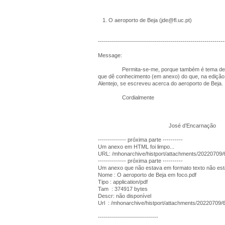
1. O aeroporto de Beja (jde@fl.uc.pt)
---------------------------------------------------------------
Message:
Permita-se-me, porque também é tema de hist
que dê conhecimento (em anexo) do que, na edição 
Alentejo, se escreveu acerca do aeroporto de Beja.
Cordialmente
José d’Encarnação
-------------- próxima parte ----------
Um anexo em HTML foi limpo...
URL: /mhonarchive/histport/attachments/20220709/
-------------- próxima parte ----------
Um anexo que não estava em formato texto não está 
Nome : O aeroporto de Beja em foco.pdf
Tipo : application/pdf
Tam : 374917 bytes
Descr: não disponível
Url : /mhonarchive/histport/attachments/20220709/
------------------------------