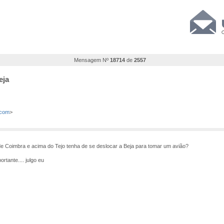
Mensagem Nº
18714
de
2557
eja
.com
>
 de Coimbra e acima do Tejo tenha de se deslocar a Beja para tomar um avião?
rtante.... julgo eu