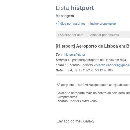
Lista
histport
Mensagem
› Índice por assuntos
|
› Índice cronológico
‹ Anterior por data
‹ Anterior por assunto
[Histport] Aeroporto de Lisboa em B
To
:
histport@uc.pt
Subject
:
[Histport] Aeroporto de Lisboa em Beja
From
:
Ricardo Charters <
ricardo.charters@gmail
Date
:
Sat, 09 Jul 2022 20:53:12 +0100
Só pergunto.... será viavel que quem esteja abaixo
Colocar o aeroporto mais no centro do pais sera impo
Cumprimentos
Ricardo Charters d'Azevedo
Enviado do meu Galaxy