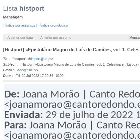
Lista
histport
Mensagem
› Índice por assuntos
|
› Índice cronológico
‹ Anterior por data
‹ Anterior por assunto
Mensa
[Histport] «Epistolário Magno de Luís de Camões, vol. 1. Cele
To
:
"histport" <
histport@uc.pt
>
Subject
:
[Histport] «Epistolário Magno de Luís de Camões, vol. 1. Celestina em Lisboa»
From
:
<
jde@fl.uc.pt
>
Date
:
Fri, 29 Jul 2022 17:20:34 +0100
De:
Joana Morão | Canto Red
<joanamorao@cantoredondo.
Enviada:
29 de julho de 2022 
Para:
Joana Morão | Canto Re
<joanamorao@cantoredondo.