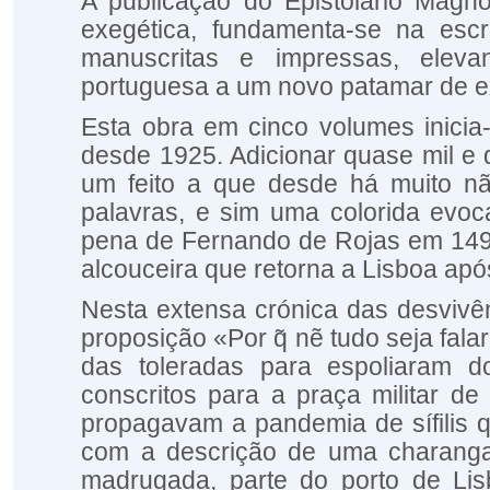
A publicação do
Epistolário Mag
exegética, fundamenta-se na escr
manuscritas e impressas, elevan
portuguesa a um novo patamar de exi
Esta obra em cinco volumes inici
desde 1925. Adicionar quase mil e
um feito a que desde há muito n
palavras, e sim uma colorida evoca
pena de Fernando de Rojas em 1499
alcouceira que retorna a Lisboa apó
Nesta extensa crónica das desvivê
proposição «Por q̃ nẽ tudo seja fa
das toleradas para espoliaram 
conscritos para a praça militar
propagavam a pandemia de sífilis 
com a descrição de uma charanga
madrugada, parte do porto de Li