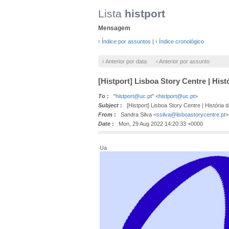
Lista
histport
Mensagem
› Índice por assuntos
|
› Índice cronológico
‹ Anterior por data
‹ Anterior por assunto
[Histport] Lisboa Story Centre | Hist
To
:
"
histport@uc.pt
" <
histport@uc.pt
>
Subject
:
[Histport] Lisboa Story Centre | História 
From
:
Sandra Silva <
ssilva@lisboastorycentre.pt
>
Date
:
Mon, 29 Aug 2022 14:20:33 +0000
Ua