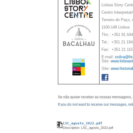
Lisboa Story Cent
Centro Interpretat
Terreiro do Paço, 
1100-148 Lisboa
Tlm.: +351 91 644
Tel.: +351 21 194
Fax: +351 21 115
E-mail:
ssilva@lis
Site:
www.lisboast
Site
:
www.historia
Se não quiser receber as nossas mensagens, 
If you do not want to receive our messages, retu
LSC_agosto_2022.pdf
Description:
LSC_agosto_2022.pdf