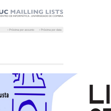
› Próxima por assunto
› Próxima por data