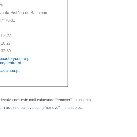
re
ivo da História do Bacalhau
n.º 78-81
 08 27
 10 27
 32 80
boastorycentre.pt
orycentre.pt
bacalhau.pt
devolva-nos este mail colocando “remover” no assunto.
rn us this email by putting "remove" in the subject.