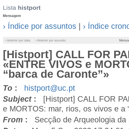
Lista
histport
Mensagem
› Índice por assuntos
|
› Índice cron
‹ Anterior por data
‹ Anterior por assunto
Mensa
[Histport] CALL FOR PA
«ENTRE VIVOS e MORTOS:
“barca de Caronte”»
To
:
histport@uc.pt
Subject
:
[Histport] CALL FOR PA
e MORTOS: mar, rios, os vivos e a 
From
:
Secção de Arqueologia da