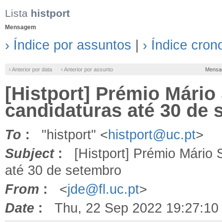
Lista
histport
Mensagem
› Índice por assuntos
|
› Índice cron
‹ Anterior por data
‹ Anterior por assunto
Mensa
[Histport] Prémio Mári
candidaturas até 30 de
To
:
"histport" <
histport@uc.pt
>
Subject
:
[Histport] Prémio Mário 
até 30 de setembro
From
:
<
jde@fl.uc.pt
>
Date
:
Thu, 22 Sep 2022 19:27:10