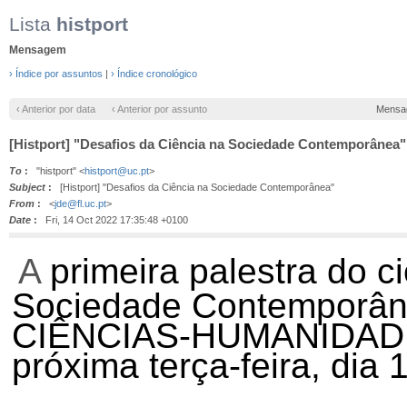
Lista
histport
Mensagem
› Índice por assuntos
|
› Índice cronológico
‹ Anterior por data
‹ Anterior por assunto
Mensa
[Histport] "Desafios da Ciência na Sociedade Contemporânea"
To
:
"histport" <
histport@uc.pt
>
Subject
:
[Histport] "Desafios da Ciência na Sociedade Contemporânea"
From
:
<
jde@fl.uc.pt
>
Date
:
Fri, 14 Oct 2022 17:35:48 +0100
A
primeira palestra do c
Sociedade Contemporân
CIÊNCIAS-HUMANIDADES
próxima terça-feira, dia 