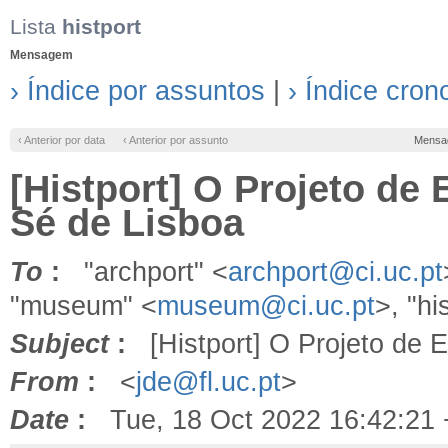
Lista
histport
Mensagem
› Índice por assuntos
|
› Índice cron
‹ Anterior por data
‹ Anterior por assunto
Mensa
[Histport] O Projeto de 
Sé de Lisboa
To
:
"archport" <
archport@ci.uc.pt
"museum" <
museum@ci.uc.pt
>, "hi
Subject
:
[Histport] O Projeto de E
From
:
<
jde@fl.uc.pt
>
Date
:
Tue, 18 Oct 2022 16:42:21