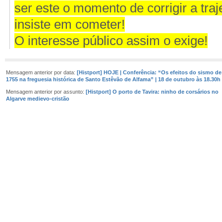
ser este o momento de corrigir a tra
insiste em cometer!
O interesse público assim o exige!
Mensagem anterior por data:
[Histport] HOJE | Conferência: “Os efeitos do sismo de
1755 na freguesia histórica de Santo Estêvão de Alfama” | 18 de outubro às 18.30h
Mensagem anterior por assunto:
[Histport] O porto de Tavira: ninho de corsários no
Algarve medievo-cristão