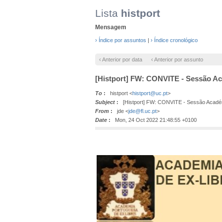
Lista
histport
Mensagem
› Índice por assuntos
|
› Índice cronológico
‹ Anterior por data
‹ Anterior por assunto
[Histport] FW: CONVITE - Sessão Ac
To
:
histport <
histport@uc.pt
>
Subject
:
[Histport] FW: CONVITE - Sessão Académi
From
:
jde <
jde@fl.uc.pt
>
Date
:
Mon, 24 Oct 2022 21:48:55 +0100