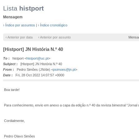
Lista
histport
Mensagem
› Índice por assuntos
|
› Índice cronológico
‹ Anterior por data
‹ Anterior por assunto
Mensa
[Histport] JN História N.º 40
To
:
histport <
histport@uc.pt
>
Subject
:
[Histport] JN História N.º 40
From
:
Pedro Simões (JN/de) <
psimoes@jn.pt
>
Date
:
Fri, 28 Oct 2022 14:07:57 +0000
Boa tarde!
Para conhecimento, envio em anexo a capa da edição n.º 40 da revista bimestral “Jornal 
Cordialmente,
Pedro Olavo Simões