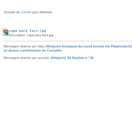
Enviado do
Correio
para Windows
capa para face.jpg
Description:
capa para face.jpg
Mensagem anterior por data:
[Histport] Autarquia da Lousã investe em Plataforma Ed
os alunos e professores do Concelho
Mensagem anterior por assunto:
[Histport] JN História n.º 39