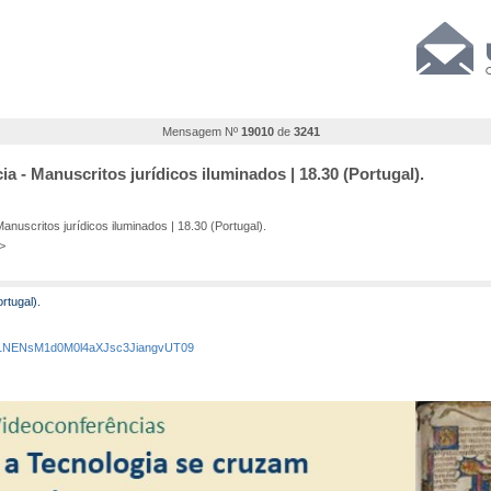
Mensagem Nº
19010
de
3241
 - Manuscritos jurídicos iluminados | 18.30 (Portugal).
uscritos jurídicos iluminados | 18.30 (Portugal).
>
rtugal).
mp1NENsM1d0M0l4aXJsc3JiangvUT09