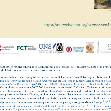
uscritos jurídicos iluminados, as ilustrações e as decorações se encaixam na disposição gráfica
legibilidade do texto que os manuscritos transmitem.»
alist, researcher of the Faculty of Social and Human Sciences at NOVA University in Lisbon and in
loma in Archiving from the Vatican Archives
and the
Diploma in Library Science from the Vati
péen d’Études Médiévales – DEEM
) from
FIDEM (International Federation of Institutes for Medi
04 until the academic year 2007-2008 he taught the course of
Codicology II (decoration)
at th
nline references
as editor (she is the editor of the
Portugal
column and co-editor of the
I
lluminat
scripts from the South of France, on illuminated medieval legal manuscripts preserved in Portuga
ula. Her research interests also include the study of medieval liturgical manuscripts, the analysis o
th
th
he production of illuminated manuscripts for use of the papacy during the Middle Ages (6
-13
erano e la produzione manoscritta ad uso del papato nel Medioevo (secoli VI-XIII), Città del Vatic
exhibitions: “
Le parement d’autel des Cordeliers de Toulouse: Anatomie d’un chef d’oeuvre du XI