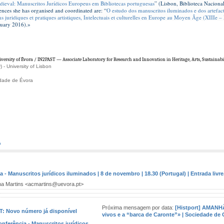
ieval: Manuscritos Jurídicos Europeus em Bibliotecas portuguesas
” (Lisbon, Biblioteca Naciona
nces she has organised and coordinated are: “
O estudo dos manuscritos iluminados e dos artefa
ns juridiques et pratiques artistiques, Intelectuais et culturelles en Europe au Moyen Âge (XIIIe
ruary 2016).»
iversity of Évora / IN2PAST — Associate Laboratory for Research and Innovation in Heritage, Arts, Sustainabi
- University of Lisbon
idade de Évora
o
 - Manuscritos jurídicos iluminados | 8 de novembro | 18.30 (Portugal) | Entrada livre
na Martins <acmartins@uevora.pt>
Próxima mensagem por data:
[Histport] AMANH
ST: Novo número já disponível
vivos e a “barca de Caronte”» | Sociedade de 
onferência - Manuscritos jurídicos