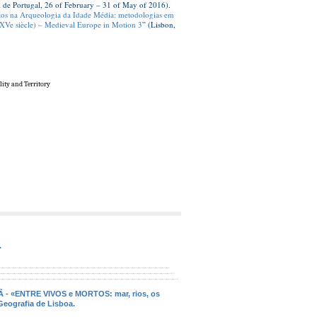
l de Portugal, 26 of February – 31 of May of 2016).
ctos na Arqueologia da Idade Média: metodologias em
 – XVe siècle) – Medieval Europe in Motion 3
” (Lisbon,
lity and Territory
.
Ã - «ENTRE VIVOS e MORTOS: mar, rios, os
Geografia de Lisboa.