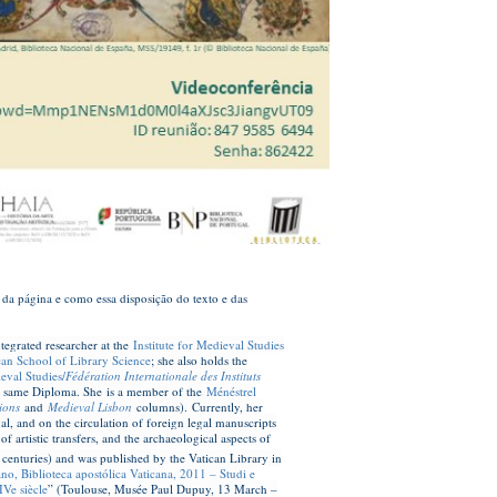
 da página e como essa disposição do texto e das
tegrated researcher at the
Institute for Medieval Studies
can School of Library Science
; she also holds the
eval Studies/
Fédération Internationale des Instituts
e same Diploma. She is a member of the
Ménéstrel
ions
and
Medieval Lisbon
columns).
Currently, her
l, and on the circulation of foreign legal manuscripts
f artistic transfers, and the archaeological aspects of
centuries) and was published by the Vatican Library in
ano, Biblioteca apostólica Vaticana, 2011 – Studi e
Ve siècle
” (Toulouse, Musée Paul Dupuy, 13 March –