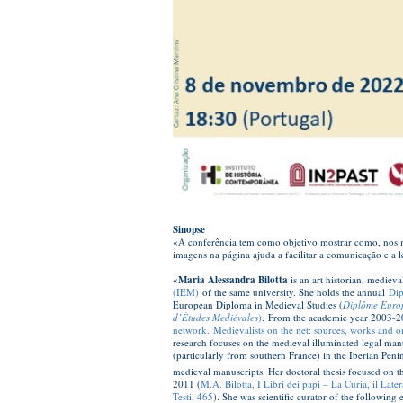
Sinopse
«A conferência tem como objetivo mostrar como, nos man
imagens na página ajuda a facilitar a comunicação e a 
«
Maria Alessandra Bilotta
is an art historian, mediev
(IEM)
of the same university. She holds the annual
Dip
European Diploma in Medieval Studies (
Diplôme Euro
d’Études Mediévales
)
. From the academic year 2003-20
network. Medievalists on the net: sources, works and o
research focuses on the medieval illuminated legal manu
(particularly from southern France) in the Iberian Penins
medieval manuscripts. Her doctoral thesis focused on t
2011 (
M.A. Bilotta, I Libri dei papi – La Curia, il Lat
Testi, 465
). She was scientific curator of the following 