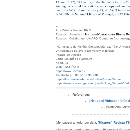
13 June 2012); “
A Circulação do Direito na Europa Med
Among the several international workshops and confere
comparação
” (Lisbon, February 13, 2015); “
Circulatio
FCSH-UNL – National Library of Portugal, 25-27 Feb
---
Ana Cristina Martins, Ph.D
Research Associate -
Institute of Contemporary History, Un
Research Collaborator UNIARQ (Centre for Archaeology) 
IHC-Instituto de História Contemporânea, Pólo
Univers
Universidade de Évora (University of Évora)
Palácio do Vimioso
Largo Marquês de Marialva
Apart. 94
7002 - 554 Évora
https://www.uevora.pt/
Tlm./Mobil ph.:00351.939808860
https://fcsh-unl.academia.edu/AnaCristinaMartins
https://www.researchgate.net/profile/Ana_Martins61/inf
References
:
[Histport] Videoconferência
From:
Ana Cristi
Mensagem anterior por data:
[Histport] Revista T
Mensagem anterior por assunto:
[Histport] Videoc