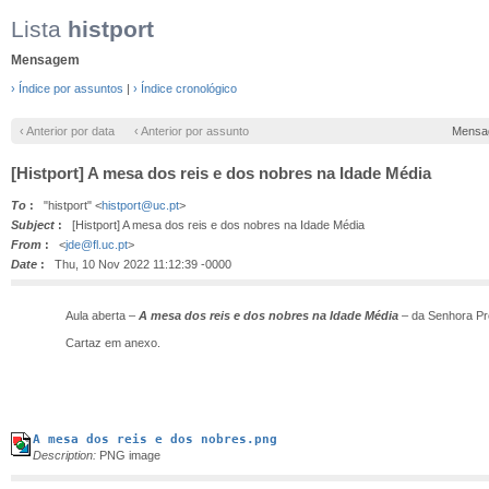
Lista
histport
Mensagem
› Índice por assuntos
|
› Índice cronológico
‹ Anterior por data
‹ Anterior por assunto
Mensa
[Histport] A mesa dos reis e dos nobres na Idade Média
To
:
"histport" <
histport@uc.pt
>
Subject
:
[Histport] A mesa dos reis e dos nobres na Idade Média
From
:
<
jde@fl.uc.pt
>
Date
:
Thu, 10 Nov 2022 11:12:39 -0000
Aula aberta –
A mesa dos reis e dos nobres na Idade Média
– da Senhora Pro
Cartaz em anexo.
A mesa dos reis e dos nobres.png
Description:
PNG image