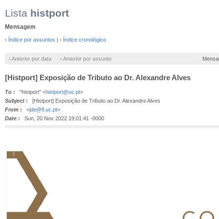
Lista
histport
Mensagem
› Índice por assuntos
|
› Índice cronológico
‹ Anterior por data
‹ Anterior por assunto
Mensa
[Histport] Exposição de Tributo ao Dr. Alexandre Alves
To
:
"histport" <
histport@uc.pt
>
Subject
:
[Histport] Exposição de Tributo ao Dr. Alexandre Alves
From
:
<
jde@fl.uc.pt
>
Date
:
Sun, 20 Nov 2022 19:01:41 -0000