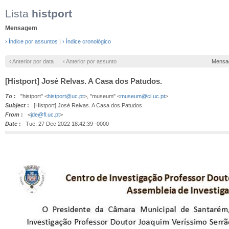
Lista
histport
Mensagem
› Índice por assuntos
|
› Índice cronológico
‹ Anterior por data
‹ Anterior por assunto
Mensa
[Histport] José Relvas. A Casa dos Patudos.
To
:
"histport" <
histport@uc.pt
>, "museum" <
museum@ci.uc.pt
>
Subject
:
[Histport] José Relvas. A Casa dos Patudos.
From
:
<
jde@fl.uc.pt
>
Date
:
Tue, 27 Dec 2022 18:42:39 -0000